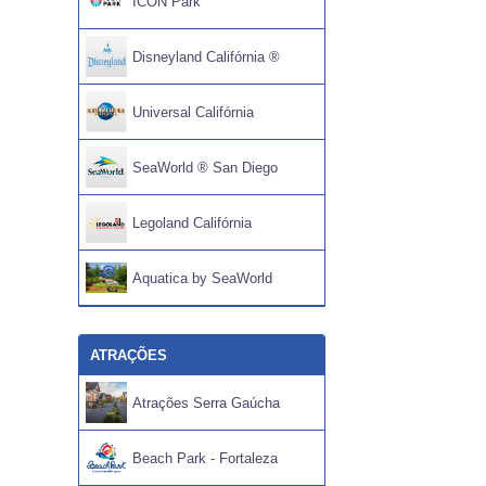
ICON Park
Disneyland Califórnia ®
Universal Califórnia
SeaWorld ® San Diego
Legoland Califórnia
Aquatica by SeaWorld
ATRAÇÕES
Atrações Serra Gaúcha
Beach Park - Fortaleza