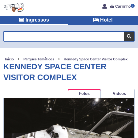
Carrinho
0
Ingressos
Hotel
Início
Parques Temáticos
Kennedy Space Center Visitor Complex
KENNEDY SPACE CENTER
VISITOR COMPLEX
Fotos
Videos