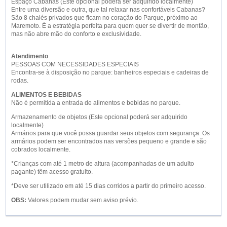
Espaço Cabanas (Este opcional poderá ser adquirido localmente)
Entre uma diversão e outra, que tal relaxar nas confortáveis Cabanas?
São 8 chalés privados que ficam no coração do Parque, próximo ao
Maremoto. É a estratégia perfeita para quem quer se divertir de montão,
mas não abre mão do conforto e exclusividade.
Atendimento
PESSOAS COM NECESSIDADES ESPECIAIS
Encontra-se à disposição no parque: banheiros especiais e cadeiras de
rodas.
ALIMENTOS E BEBIDAS
Não é permitida a entrada de alimentos e bebidas no parque.
Armazenamento de objetos (Este opcional poderá ser adquirido
localmente)
Armários para que você possa guardar seus objetos com segurança. Os
armários podem ser encontrados nas versões pequeno e grande e são
cobrados localmente.
*Crianças com até 1 metro de altura (acompanhadas de um adulto
pagante) têm acesso gratuito.
*Deve ser utilizado em até 15 dias corridos a partir do primeiro acesso.
OBS:
Valores podem mudar sem aviso prévio.