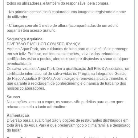
todos os utilizadores, e também do responsável pela compra.
- No primeiro acesso, será capturada uma imagem e registrado o nome
do utilizador.
- Crianças com até 1 metro de altura (acompanhadas de um adulto
pagante) têm acesso gratuito.
Segurança Aquática
DIVERSÃO É MELHOR COM SEGURANÇA.
Aqui no Aqua Park, nós cuidamos de tudo para que você só se preocupe
em ser feliz. Por isso, em todas as atrações, salva-vidas treinados e
certificados estão a postos, atentos e sempre dispostos a sanar qualquer
eventualidade.
Os salva-vidas do Aqua Park têm a qualificação Jeff Ellis & Associates, um
certificado internacional de salva-vidas no Programa Integral de Gestão
de Risco Aquático (PIGRA). A certificação é renovada a cada trimestre, o
que garante a reciclagem de conhecimento e dinâmica de trabalho dos
nossos colaboradores.
Saunas
Nas opções seca ou a vapor, as saunas são perfeitas para quem quer
relaxar em meio a tanta adrenalina.
Alimentação
Diversão para a sua fome! São 8 opções de restaurantes distribuídos em
toda área do Aqua Park e que preservam todo o clima família e despojado
do lugar.