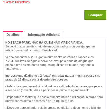
* Campos Obrigatórios
Comprar
Detalhes
Informação Adicional
NO BEACH PARK, NÃO HÁ QUEM NÃO VIRE CRIANÇA.
Queremos Saber Sua Opinião
Se você busca um dia cheio de emoções radicais ou deseja apenas
relaxar, você curtirá muito o Beach Park.
Venha encontrar o seu lugar favorito dentre as várias atrações e os
7.793.000 litros de água e deixe-se levar pela onda de alegria que
embala um dos melhores parques aquáticos do mundo, segundo o
TripAdvisor.
Ingresso que dá direito a 2 (duas) entradas para a mesma pessoa no
prazo de 15 dias, a partir do primeiro acesso.
- A data de agendamento inicial define a validade do ingresso, que passa
a ser de 90 (noventa) dias a partir desse primeiro agendamento.
- Importante ressaltar que após a primeira data de utilização, o prazo para
aproveitar os demais acessos é de 15 (quinze) dias.
- Deve ser apresentado, seja impresso ou digital, o documento oficial de