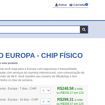
Entrar
Carrinho
0
 EUROPA - CHIP FÍSICO
ar este produto
nal você viaja para a Europa com segurança e tranquilidade,
astar com serviços de roaming internacional, com comunicação de
nder de Wi-fi. Você mantém seu número de WhatsApp e tem
 todos os dias da semana.
R$248,58
onal - Europa - 7 dias - CHIP
à vista
ou
R$256,27
em 12X
R$299,31
onal - Europa - 10 dias - CHIP
à vista
ou
R$308,57
em 12X