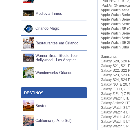
iPad PRO 11 e 12,
iPad Air (3ª geraçã
Apple Watch serie
Medieval Times
Apple Watch Serie
Apple Watch Serie
Apple Watch Serie
Orlando Magic
Apple Watch SE (
Apple Watch Serie
Apple Watch Serie
Apple Watch SE 2
Restaurantes em Orlando
Apple Watch Ultra
Warner Bros. Studio Tour
Samsung:
Hollywood - Los Angeles
Galaxy S20, S20
Galaxy S21, S21
Galaxy S22, S22
Wonderworks Orlando
Galaxy S23, S23 
Galaxy S24, S24
Galaxy NOTE 20,
Galaxy FOLD, Z FO
DESTINOS
Galaxy Z FLIP, Z FL
Galaxy Watch LT
Galaxy Active2 L
Boston
Galaxy Watch 3 
Galaxy Watch 4 
Galaxy Watch 4 C
Califórnia (L.A. e Sul)
Galaxy Watch 5 
Galaxy Watch 5 