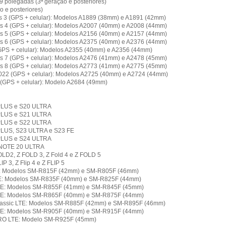
9 polegadas (3ª geração e posteriores)
o e posteriores)
s 3 (GPS + celular): Modelos A1889 (38mm) e A1891 (42mm)
s 4 (GPS + celular): Modelos A2007 (40mm) e A2008 (44mm)
s 5 (GPS + celular): Modelos A2156 (40mm) e A2157 (44mm)
s 6 (GPS + celular): Modelos A2375 (40mm) e A2376 (44mm)
GPS + celular): Modelos A2355 (40mm) e A2356 (44mm)
s 7 (GPS + celular): Modelos A2476 (41mm) e A2478 (45mm)
s 8 (GPS + celular): Modelos A2773 (41mm) e A2775 (45mm)
022 (GPS + celular): Modelos A2725 (40mm) e A2724 (44mm)
 (GPS + celular): Modelo A2684 (49mm)
 PLUS e S20 ULTRA
 PLUS e S21 ULTRA
 PLUS e S22 ULTRA
PLUS, S23 ULTRA e S23 FE
 PLUS e S24 ULTRA
 NOTE 20 ULTRA
LD2, Z FOLD 3, Z Fold 4 e Z FOLD 5
IP 3, Z Flip 4 e Z FLIP 5
E: Modelos SM-R815F (42mm) e SM-R805F (46mm)
TE: Modelos SM-R835F (40mm) e SM-R825F (44mm)
LTE: Modelos SM-R855F (41mm) e SM-R845F (45mm)
LTE: Modelos SM-R865F (40mm) e SM-R875F (44mm)
lassic LTE: Modelos SM-R885F (42mm) e SM-R895F (46mm)
LTE: Modelos SM-R905F (40mm) e SM-R915F (44mm)
PRO LTE: Modelo SM-R925F (45mm)