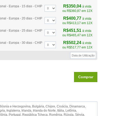
R$350,04
onal - Europa - 15 dias - CHIP
à vista
ou
R$360,87
em 12X
R$400,77
onal - Europa - 20 dias - CHIP
à vista
ou
R$413,17
em 12X
R$451,51
onal - Europa - 25 dias - CHIP
à vista
ou
R$465,47
em 12X
R$502,24
onal - Europa - 30 dias - CHIP
à vista
ou
R$517,77
em 12X
Comprar
 Bósnia e Herzegovina, Bulgária, Chipre, Croácia, Dinamarca,
 Inglaterra, Irlanda, Irlanda do Norte, Itália, Letônia,
ônia, Portugal, República Tcheca, Romênia, Rússia, Sérvia,