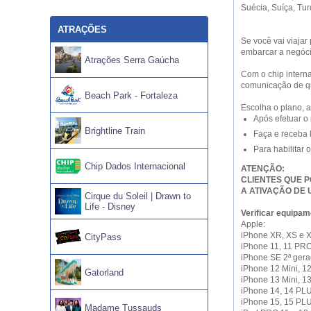
Suécia, Suíça, Tur
ATRAÇÕES
Se você vai viajar
embarcar a negóci
Atrações Serra Gaúcha
Com o chip intern
comunicação de qu
Beach Park - Fortaleza
Escolha o plano, a
Após efetuar o
Brightline Train
Faça e receba l
Para habilitar 
Chip Dados Internacional
ATENÇÃO:
CLIENTES QUE 
A ATIVAÇÃO DE
Cirque du Soleil | Drawn to
Life - Disney
Verificar equipam
Apple:
iPhone XR, XS e
CityPass
iPhone 11, 11 PR
iPhone SE 2ª gera
iPhone 12 Mini, 
Gatorland
iPhone 13 Mini, 
iPhone 14, 14 PL
iPhone 15, 15 PL
Madame Tussauds