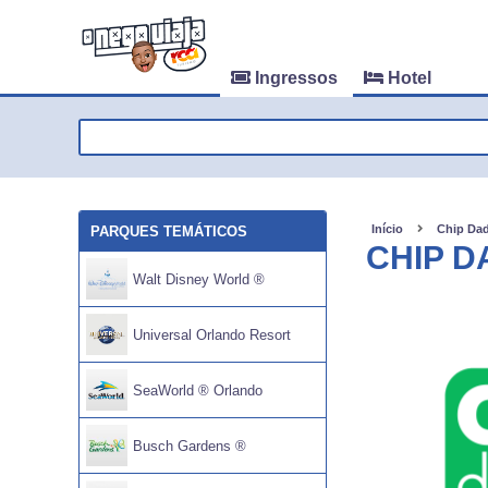
Ingressos
Hotel
Início
Chip Dad
PARQUES TEMÁTICOS
CHIP D
Walt Disney World ®
Universal Orlando Resort
SeaWorld ® Orlando
Busch Gardens ®