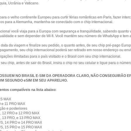
quia, Ucrânia e Vaticano.
 para o velho continente Europeu para curtir férias românticas em Paris, fazer int
os para a Alemanha, mantenha-se conectado com o chip internacional.
acional você viaja para a Europa com segurança e tranquilidade, sabendo quanto v
alidade e sem depender de Wi-fi. Você mantém seu número de WhatsApp e tem a
 data da viagem e finalize seu pedido, o quanto antes, de seu chip pré-pago Europ
 pagamento, seu chip internacional poderá ser retirado em nosso endereço ou envi
igações ilimitadas para o país visitado e o Brasil com seu chip internacional.
o seu chip, antes de sair do Brasil, insira o chip no seu celular e ligue para o núme
POSSUEM NO BRASIL E-SIM DA OPERADORA CLARO, NÃO CONSEGUIRÃO E
 UM SEGUNDO eSIM EM SEU APARELHO.
entos compatíveis na lista abaixo:
 XS MAX
O e 11 PRO MAX
ção e posteriores
12, 12 PRO e 12 PRO MAX
13, 13 PRO, e 13 PRO MAX
US, 14 PRO e 14 PRO MAX
US, 15 PRO e 15 PRO MAX