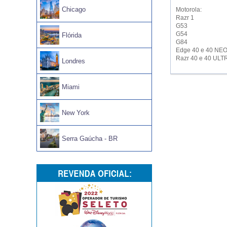
Chicago
Motorola:
Razr 1
G53
G54
Flórida
G84
Edge 40 e 40 NE
Razr 40 e 40 ULT
Londres
Miami
New York
Serra Gaúcha - BR