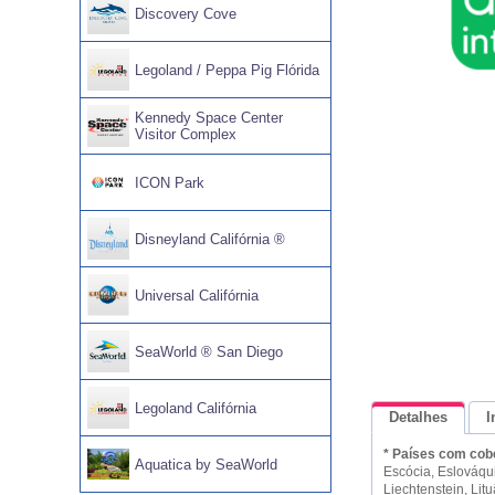
Discovery Cove
Legoland / Peppa Pig Flórida
Kennedy Space Center
Visitor Complex
ICON Park
Disneyland Califórnia ®
Universal Califórnia
SeaWorld ® San Diego
Legoland Califórnia
Detalhes
I
* Países com cob
Aquatica by SeaWorld
Escócia, Eslováqui
Liechtenstein, Li