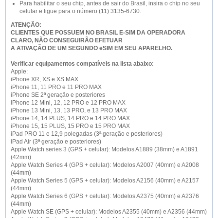
Para habilitar o seu chip, antes de sair do Brasil, insira o chip no seu
celular e ligue para o número (11) 3135-6730.
ATENÇÃO:
CLIENTES QUE POSSUEM NO BRASIL E-SIM DA OPERADORA
CLARO, NÃO CONSEGUIRÃO EFETUAR
A ATIVAÇÃO DE UM SEGUNDO eSIM EM SEU APARELHO.
Verificar equipamentos compatíveis na lista abaixo:
Apple:
iPhone XR, XS e XS MAX
iPhone 11, 11 PRO e 11 PRO MAX
iPhone SE 2ª geração e posteriores
iPhone 12 Mini, 12, 12 PRO e 12 PRO MAX
iPhone 13 Mini, 13, 13 PRO, e 13 PRO MAX
iPhone 14, 14 PLUS, 14 PRO e 14 PRO MAX
iPhone 15, 15 PLUS, 15 PRO e 15 PRO MAX
iPad PRO 11 e 12,9 polegadas (3ª geração e posteriores)
iPad Air (3ª geração e posteriores)
Apple Watch series 3 (GPS + celular): Modelos A1889 (38mm) e A1891
(42mm)
Apple Watch Series 4 (GPS + celular): Modelos A2007 (40mm) e A2008
(44mm)
Apple Watch Series 5 (GPS + celular): Modelos A2156 (40mm) e A2157
(44mm)
Apple Watch Series 6 (GPS + celular): Modelos A2375 (40mm) e A2376
(44mm)
Apple Watch SE (GPS + celular): Modelos A2355 (40mm) e A2356 (44mm)