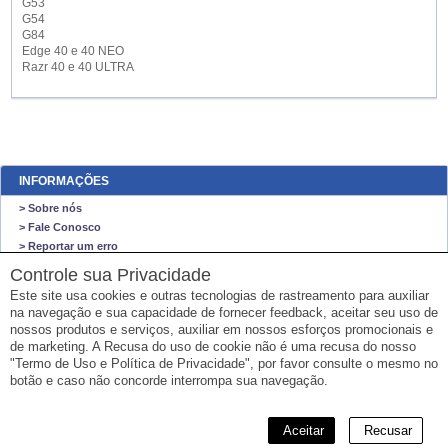
G53
G54
G84
Edge 40 e 40 NEO
Razr 40 e 40 ULTRA
INFORMAÇÕES
> Sobre nós
> Fale Conosco
> Reportar um erro
> Mapa do site
Controle sua Privacidade
Este site usa cookies e outras tecnologias de rastreamento para auxiliar
O NEGO VIAJA STORE
na navegação e sua capacidade de fornecer feedback, aceitar seu uso de
O Nego Viaja Store
nossos produtos e serviços, auxiliar em nossos esforços promocionais e
VENDAS SOMENTE ONLINE
de marketing. A Recusa do uso de cookie não é uma recusa do nosso
"Termo de Uso e Política de Privacidade", por favor consulte o mesmo no
Email: sempre@onegoviaja.com
botão e caso não concorde interrompa sua navegação.
CPF: 732.652.150-67
Aceitar
Recusar
© 2026 RCA Operadora Turística Ltda.