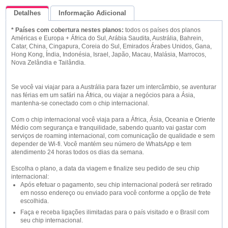
Detalhes
Informação Adicional
* Países com cobertura nestes planos:
todos os países dos planos
Queremos Saber Sua Opinião
Américas e Europa + África do Sul, Arábia Saudita, Austrália, Bahrein,
Catar, China, Cingapura, Coreia do Sul, Emirados Árabes Unidos, Gana,
Hong Kong, Índia, Indonésia, Israel, Japão, Macau, Malásia, Marrocos,
Nova Zelândia e Tailândia.
Se você vai viajar para a Austrália para fazer um intercâmbio, se aventurar
nas férias em um safári na África, ou viajar a negócios para a Ásia,
mantenha-se conectado com o chip internacional.
Com o chip internacional você viaja para a África, Ásia, Oceania e Oriente
Médio com segurança e tranquilidade, sabendo quanto vai gastar com
serviços de roaming internacional, com comunicação de qualidade e sem
depender de Wi-fi. Você mantém seu número de WhatsApp e tem
atendimento 24 horas todos os dias da semana.
Escolha o plano, a data da viagem e finalize seu pedido de seu chip
internacional:
Após efetuar o pagamento, seu chip internacional poderá ser retirado
em nosso endereço ou enviado para você conforme a opção de frete
escolhida.
Faça e receba ligações ilimitadas para o país visitado e o Brasil com
seu chip internacional.