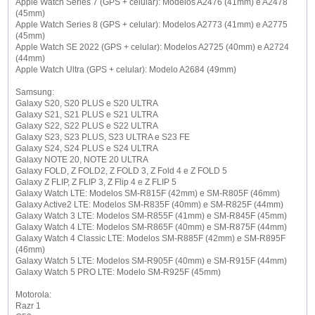
Apple Watch Series 7 (GPS + celular): Modelos A2476 (41mm) e A2478
(45mm)
Apple Watch Series 8 (GPS + celular): Modelos A2773 (41mm) e A2775
(45mm)
Apple Watch SE 2022 (GPS + celular): Modelos A2725 (40mm) e A2724
(44mm)
Apple Watch Ultra (GPS + celular): Modelo A2684 (49mm)
Samsung:
Galaxy S20, S20 PLUS e S20 ULTRA
Galaxy S21, S21 PLUS e S21 ULTRA
Galaxy S22, S22 PLUS e S22 ULTRA
Galaxy S23, S23 PLUS, S23 ULTRA e S23 FE
Galaxy S24, S24 PLUS e S24 ULTRA
Galaxy NOTE 20, NOTE 20 ULTRA
Galaxy FOLD, Z FOLD2, Z FOLD 3, Z Fold 4 e Z FOLD 5
Galaxy Z FLIP, Z FLIP 3, Z Flip 4 e Z FLIP 5
Galaxy Watch LTE: Modelos SM-R815F (42mm) e SM-R805F (46mm)
Galaxy Active2 LTE: Modelos SM-R835F (40mm) e SM-R825F (44mm)
Galaxy Watch 3 LTE: Modelos SM-R855F (41mm) e SM-R845F (45mm)
Galaxy Watch 4 LTE: Modelos SM-R865F (40mm) e SM-R875F (44mm)
Galaxy Watch 4 Classic LTE: Modelos SM-R885F (42mm) e SM-R895F
(46mm)
Galaxy Watch 5 LTE: Modelos SM-R905F (40mm) e SM-R915F (44mm)
Galaxy Watch 5 PRO LTE: Modelo SM-R925F (45mm)
Motorola:
Razr 1