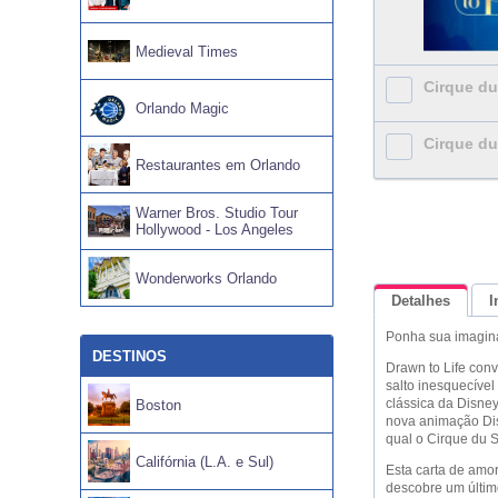
Medieval Times
Cirque du 
Orlando Magic
Cirque du 
Restaurantes em Orlando
Warner Bros. Studio Tour
Hollywood - Los Angeles
Wonderworks Orlando
Detalhes
I
Ponha sua imagina
DESTINOS
Drawn to Life con
salto inesquecíve
clássica da Disney
Boston
nova animação Dis
qual o Cirque du S
Califórnia (L.A. e Sul)
Esta carta de amo
descobre um últim