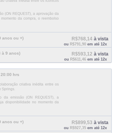
criativa inédita entre os icônicos
ssão (ON REQUEST), a aprovação da
no momento da compra, o reembolso
10 anos ou +)
R$768,14
à vista
ou
R$791,90
em até 12x
3 à 9 anos)
R$593,12
à vista
ou
R$611,46
em até 12x
 20:00 hrs
boração criativa inédita entre os
y Springs.
ento da emissão (ON REQUEST), a
aja disponibilidade no momento da
10 anos ou +)
R$899,53
à vista
ou
R$927,35
em até 12x