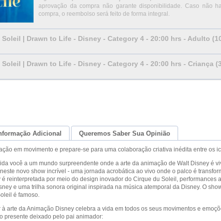
aprovação da compra não garante disponibilidade. Caso não h
compra, o reembolso será feito de forma integral.
Soleil | Drawn to Life - Disney - Category 4 - 20:00 hrs - Adulto (
Soleil | Drawn to Life - Disney - Category 4 - 20:00 hrs - Criança (
nformação Adicional
Queremos Saber Sua Opinião
ção em movimento e prepare-se para uma colaboração criativa inédita entre os ic
vida você a um mundo surpreendente onde a arte da animação de Walt Disney é v
l neste novo show incrível - uma jornada acrobática ao vivo onde o palco é tran
 é reinterpretada por meio do design inovador do Cirque du Soleil, performances a
ney e uma trilha sonora original inspirada na música atemporal da Disney. O sho
oleil é famoso.
r à arte da Animação Disney celebra a vida em todos os seus movimentos e emoçõ
o presente deixado pelo pai animador: