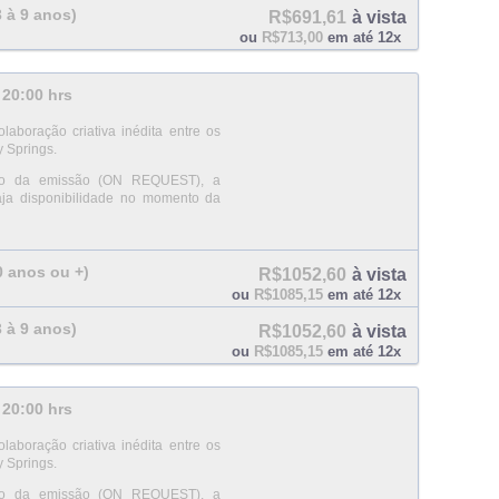
3 à 9 anos)
R$691,61
à vista
ou
R$713,00
em até 12x
 20:00 hrs
boração criativa inédita entre os
y Springs.
ento da emissão (ON REQUEST), a
aja disponibilidade no momento da
10 anos ou +)
R$1052,60
à vista
ou
R$1085,15
em até 12x
3 à 9 anos)
R$1052,60
à vista
ou
R$1085,15
em até 12x
 20:00 hrs
boração criativa inédita entre os
y Springs.
ento da emissão (ON REQUEST), a