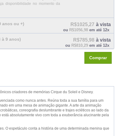
aja disponibilidade no momento da
10 anos ou +)
R$1025,27
à vista
ou
R$1056,98
em até 12x
3 à 9 anos)
R$785,98
à vista
ou
R$810,29
em até 12x
Comprar
ônicos criadores de memórias Cirque du Soleil e Disney.
ivenciada como nunca antes. Reúna toda a sua família para um
sformado em uma mesa de animação gigante. A arte da animação
crobáticas, coreografia deslumbrante e trajes ecléticos ao lado da
w está absolutamente vivo com toda a exuberância alucinante pela
es. O espetáculo conta a história de uma determinada menina que