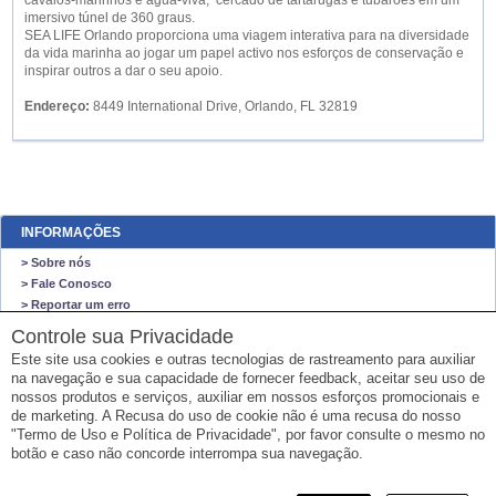
cavalos-marinhos e água-viva, cercado de tartarugas e tubarões em um
imersivo túnel de 360 graus.
SEA LIFE Orlando proporciona uma viagem interativa para na diversidade
da vida marinha ao jogar um papel activo nos esforços de conservação e
inspirar outros a dar o seu apoio.
Endereço:
8449 International Drive, Orlando, FL 32819
INFORMAÇÕES
> Sobre nós
> Fale Conosco
> Reportar um erro
> Mapa do site
Controle sua Privacidade
Este site usa cookies e outras tecnologias de rastreamento para auxiliar
O NEGO VIAJA STORE
na navegação e sua capacidade de fornecer feedback, aceitar seu uso de
O Nego Viaja Store
nossos produtos e serviços, auxiliar em nossos esforços promocionais e
VENDAS SOMENTE ONLINE
de marketing. A Recusa do uso de cookie não é uma recusa do nosso
"Termo de Uso e Política de Privacidade", por favor consulte o mesmo no
Email: sempre@onegoviaja.com
botão e caso não concorde interrompa sua navegação.
CPF: 732.652.150-67