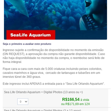
Seja o primeiro a avaliar este produto
Ingresso sujeito a confirmação de disponibilidade no momento da emissão
(ON REQUEST), a aprovação da compra não garante disponibilidade. Caso
não haja disponibilidade no momento da compra, o reembolso será feito de
forma integral.
Fique cara-a-cara com mais de 5.000 criaturas incluindo peixes coloridos,
cavalos-marinhos e água-viva, cercado de tartarugas e tubarões em um
imersivo túnel de 360 graus.
Este ingresso inclui APENAS a entrada para o “Sea Life Orlando Aquarium".
Sea Life Orlando Aquarium + Digital Photos (13 anos ou +)
R$166,54
à vista
ou
R$171,69
em 12X
Sea Life Orlando Aquarium + Digital Photos (2 a 12 anos)