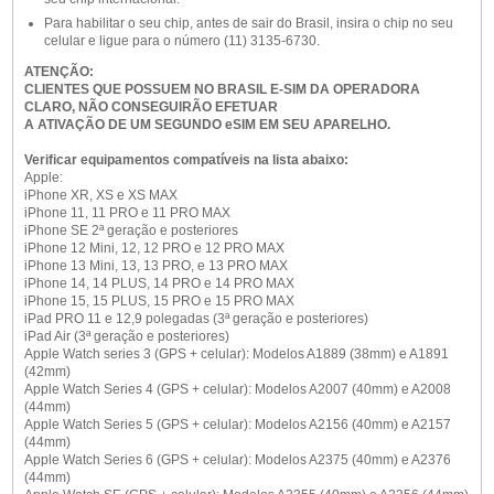
Para habilitar o seu chip, antes de sair do Brasil, insira o chip no seu
celular e ligue para o número (11) 3135-6730.
ATENÇÃO:
CLIENTES QUE POSSUEM NO BRASIL E-SIM DA OPERADORA
CLARO, NÃO CONSEGUIRÃO EFETUAR
A ATIVAÇÃO DE UM SEGUNDO eSIM EM SEU APARELHO.
Verificar equipamentos compatíveis na lista abaixo:
Apple:
iPhone XR, XS e XS MAX
iPhone 11, 11 PRO e 11 PRO MAX
iPhone SE 2ª geração e posteriores
iPhone 12 Mini, 12, 12 PRO e 12 PRO MAX
iPhone 13 Mini, 13, 13 PRO, e 13 PRO MAX
iPhone 14, 14 PLUS, 14 PRO e 14 PRO MAX
iPhone 15, 15 PLUS, 15 PRO e 15 PRO MAX
iPad PRO 11 e 12,9 polegadas (3ª geração e posteriores)
iPad Air (3ª geração e posteriores)
Apple Watch series 3 (GPS + celular): Modelos A1889 (38mm) e A1891
(42mm)
Apple Watch Series 4 (GPS + celular): Modelos A2007 (40mm) e A2008
(44mm)
Apple Watch Series 5 (GPS + celular): Modelos A2156 (40mm) e A2157
(44mm)
Apple Watch Series 6 (GPS + celular): Modelos A2375 (40mm) e A2376
(44mm)