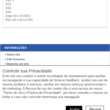
Razr 1
G53
G54
G84
Edge 40 e 40 NEO
Razr 40 e 40 ULTRA
INFORMAÇÕES
> Sobre nós
> Fale Conosco
> Reportar um erro
> Mapa do site
Controle sua Privacidade
Este site usa cookies e outras tecnologias de rastreamento para auxiliar
O NEGO VIAJA STORE
na navegação e sua capacidade de fornecer feedback, aceitar seu uso de
O Nego Viaja Store
nossos produtos e serviços, auxiliar em nossos esforços promocionais e
VENDAS SOMENTE ONLINE
de marketing. A Recusa do uso de cookie não é uma recusa do nosso
"Termo de Uso e Política de Privacidade", por favor consulte o mesmo no
Email: sempre@onegoviaja.com
botão e caso não concorde interrompa sua navegação.
CPF: 732.652.150-67
Aceitar
Recusar