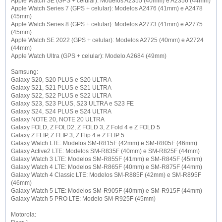
Apple Watch SE (GPS + celular): Modelos A2355 (40mm) e A2356 (44mm)
Apple Watch Series 7 (GPS + celular): Modelos A2476 (41mm) e A2478
(45mm)
Apple Watch Series 8 (GPS + celular): Modelos A2773 (41mm) e A2775
(45mm)
Apple Watch SE 2022 (GPS + celular): Modelos A2725 (40mm) e A2724
(44mm)
Apple Watch Ultra (GPS + celular): Modelo A2684 (49mm)
Samsung:
Galaxy S20, S20 PLUS e S20 ULTRA
Galaxy S21, S21 PLUS e S21 ULTRA
Galaxy S22, S22 PLUS e S22 ULTRA
Galaxy S23, S23 PLUS, S23 ULTRA e S23 FE
Galaxy S24, S24 PLUS e S24 ULTRA
Galaxy NOTE 20, NOTE 20 ULTRA
Galaxy FOLD, Z FOLD2, Z FOLD 3, Z Fold 4 e Z FOLD 5
Galaxy Z FLIP, Z FLIP 3, Z Flip 4 e Z FLIP 5
Galaxy Watch LTE: Modelos SM-R815F (42mm) e SM-R805F (46mm)
Galaxy Active2 LTE: Modelos SM-R835F (40mm) e SM-R825F (44mm)
Galaxy Watch 3 LTE: Modelos SM-R855F (41mm) e SM-R845F (45mm)
Galaxy Watch 4 LTE: Modelos SM-R865F (40mm) e SM-R875F (44mm)
Galaxy Watch 4 Classic LTE: Modelos SM-R885F (42mm) e SM-R895F
(46mm)
Galaxy Watch 5 LTE: Modelos SM-R905F (40mm) e SM-R915F (44mm)
Galaxy Watch 5 PRO LTE: Modelo SM-R925F (45mm)
Motorola: