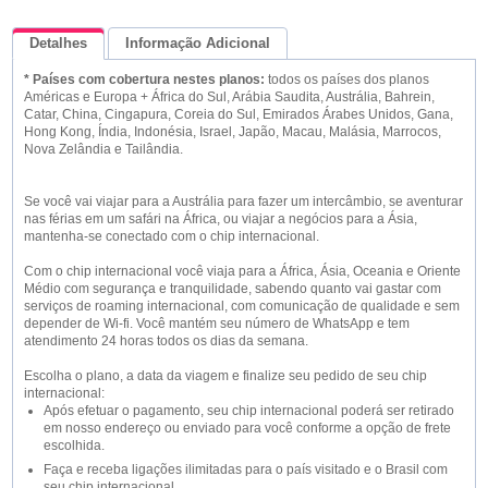
Detalhes
Informação Adicional
* Países com cobertura nestes planos:
todos os países dos planos
Queremos Saber Sua Opinião
Américas e Europa + África do Sul, Arábia Saudita, Austrália, Bahrein,
Catar, China, Cingapura, Coreia do Sul, Emirados Árabes Unidos, Gana,
Hong Kong, Índia, Indonésia, Israel, Japão, Macau, Malásia, Marrocos,
Nova Zelândia e Tailândia.
Se você vai viajar para a Austrália para fazer um intercâmbio, se aventurar
nas férias em um safári na África, ou viajar a negócios para a Ásia,
mantenha-se conectado com o chip internacional.
Com o chip internacional você viaja para a África, Ásia, Oceania e Oriente
Médio com segurança e tranquilidade, sabendo quanto vai gastar com
serviços de roaming internacional, com comunicação de qualidade e sem
depender de Wi-fi. Você mantém seu número de WhatsApp e tem
atendimento 24 horas todos os dias da semana.
Escolha o plano, a data da viagem e finalize seu pedido de seu chip
internacional:
Após efetuar o pagamento, seu chip internacional poderá ser retirado
em nosso endereço ou enviado para você conforme a opção de frete
escolhida.
Faça e receba ligações ilimitadas para o país visitado e o Brasil com
seu chip internacional.