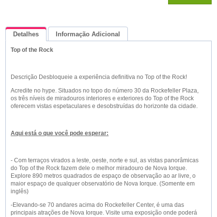
Detalhes
Informação Adicional
Top of the Rock
Queremos Saber Sua Opinião
Descrição Desbloqueie a experiência definitiva no Top of the Rock!
Acredite no hype. Situados no topo do número 30 da Rockefeller Plaza,
os três níveis de miradouros interiores e exteriores do Top of the Rock
oferecem vistas espetaculares e desobstruídas do horizonte da cidade.
Aqui está o que você pode esperar:
- Com terraços virados a leste, oeste, norte e sul, as vistas panorâmicas
do Top of the Rock fazem dele o melhor miradouro de Nova Iorque.
Explore 890 metros quadrados de espaço de observação ao ar livre, o
maior espaço de qualquer observatório de Nova Iorque. (Somente em
inglês)
-Elevando-se 70 andares acima do Rockefeller Center, é uma das
principais atrações de Nova Iorque. Visite uma exposição onde poderá