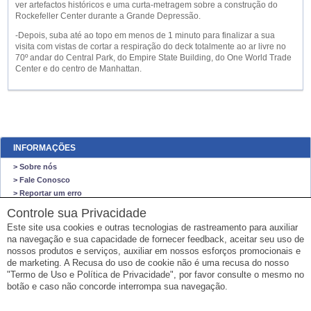
ver artefactos históricos e uma curta-metragem sobre a construção do
Rockefeller Center durante a Grande Depressão.
-Depois, suba até ao topo em menos de 1 minuto para finalizar a sua
visita com vistas de cortar a respiração do deck totalmente ao ar livre no
70º andar do Central Park, do Empire State Building, do One World Trade
Center e do centro de Manhattan.
INFORMAÇÕES
> Sobre nós
> Fale Conosco
> Reportar um erro
> Mapa do site
Controle sua Privacidade
Este site usa cookies e outras tecnologias de rastreamento para auxiliar
O NEGO VIAJA STORE
na navegação e sua capacidade de fornecer feedback, aceitar seu uso de
O Nego Viaja Store
nossos produtos e serviços, auxiliar em nossos esforços promocionais e
VENDAS SOMENTE ONLINE
de marketing. A Recusa do uso de cookie não é uma recusa do nosso
"Termo de Uso e Política de Privacidade", por favor consulte o mesmo no
Email: sempre@onegoviaja.com
botão e caso não concorde interrompa sua navegação.
CPF: 732.652.150-67