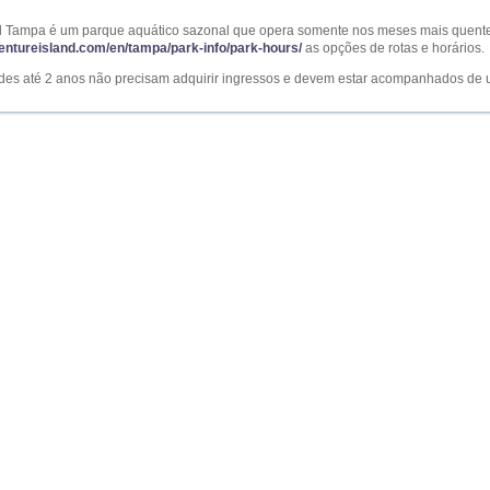
d Tampa é um parque aquático sazonal que opera somente nos meses mais quentes 
ventureisland.com/en/tampa/park-info/park-hours/
as opções de rotas e horários.
ades até 2 anos não precisam adquirir ingressos e devem estar acompanhados de 