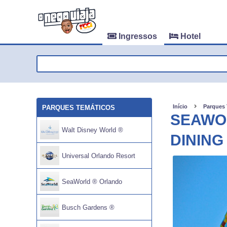
Ingressos
Hotel
Início
Parques
PARQUES TEMÁTICOS
SEAWOR
Walt Disney World ®
DINING
Universal Orlando Resort
SeaWorld ® Orlando
Busch Gardens ®