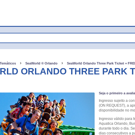
 Temáticos
SeaWorld ® Orlando
SeaWorld Orlando Three Park Ticket + FRE
LD ORLANDO THREE PARK TI
Seja o primeiro a avali
Ingresso sujeito a c
(ON REQUEST), a apro
disponibilidade no mo
Ingresso válido para 
Aquatica Orlando, Bus
durante todo o dia. Se
dias consecutivos a par