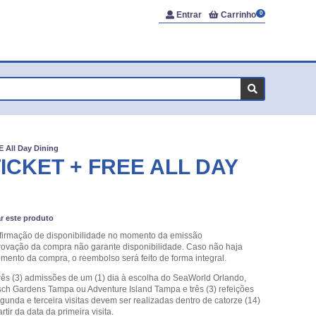
Entrar
Carrinho
0
E All Day Dining
CKET + FREE ALL DAY
ar este produto
onfirmação de disponibilidade no momento da emissão
vação da compra não garante disponibilidade. Caso não haja
mento da compra, o reembolso será feito de forma integral.
três (3) admissões de um (1) dia à escolha do SeaWorld Orlando,
ch Gardens Tampa ou Adventure Island Tampa e três (3) refeições
gunda e terceira visitas devem ser realizadas dentro de catorze (14)
tir da data da primeira visita.