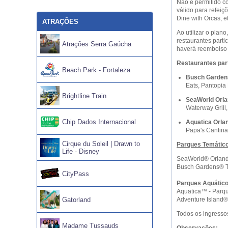
Não é permitido co
válido para refeiç
Dine with Orcas, et
ATRAÇÕES
Ao utilizar o plan
restaurantes part
Atrações Serra Gaúcha
haverá reembolso 
Restaurantes part
Beach Park - Fortaleza
Busch Garden
Eats, Pantopia 
Brightline Train
SeaWorld Orla
Waterway Grill
Chip Dados Internacional
Aquatica Orla
Papa's Cantina
Cirque du Soleil | Drawn to
Parques Temátic
Life - Disney
SeaWorld® Orlan
Busch Gardens® 
CityPass
Parques Aquátic
Aquatica™ - Parq
Gatorland
Adventure Island
Todos os ingressos
Madame Tussauds
Observações: