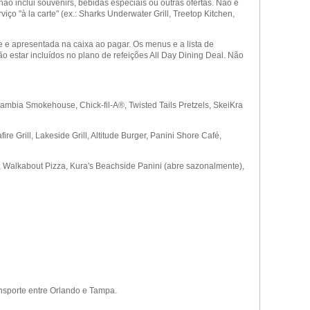
não inclui souvenirs, bebidas especiais ou outras ofertas. Não é
ço "à la carte" (ex.: Sharks Underwater Grill, Treetop Kitchen,
e e apresentada na caixa ao pagar. Os menus e a lista de
 estar incluídos no plano de refeições All Day Dining Deal. Não
Zambia Smokehouse, Chick-fil-A®, Twisted Tails Pretzels, SkeiKra
 Grill, Lakeside Grill, Altitude Burger, Panini Shore Café,
 Walkabout Pizza, Kura's Beachside Panini (abre sazonalmente),
ansporte entre Orlando e Tampa.