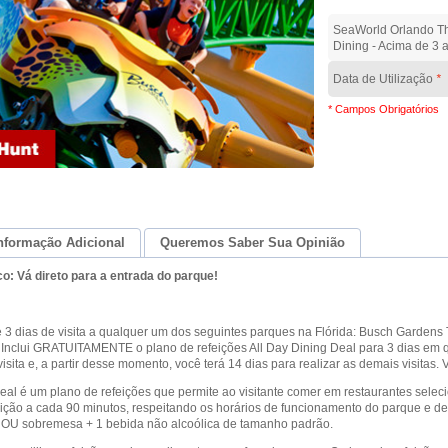
SeaWorld Orlando Th
Dining - Acima de 3 
Data de Utilização
*
* Campos Obrigatórios
nformação Adicional
Queremos Saber Sua Opinião
co:
Vá direto para a entrada do parque!
e 3 dias de visita a qualquer um dos seguintes parques na Flórida: Busch Garden
 Inclui GRATUITAMENTE o plano de refeições All Day Dining Deal para 3 dias em 
visita e, a partir desse momento, você terá 14 dias para realizar as demais visitas.
eal é um plano de refeições que permite ao visitante comer em restaurantes seleci
ção a cada 90 minutos, respeitando os horários de funcionamento do parque e de ca
U sobremesa + 1 bebida não alcoólica de tamanho padrão.