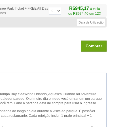
R$945,17
ree Park Ticket + FREE All Day
à vista
anos
ou
R$974,40
em 12X
Comprar
s Tampa Bay, SeaWorld Orlando, Aquatica Orlando ou Adventure
qualquer parque. O primeiro dia em que você entrar em um parque
 Você tem 1 ano a partir da data de compra para usar o ingresso.
onados ao longo do dia durante a visita ao parque. É possível
da restaurante. Cada refeição inclui: 1 prato principal + 1