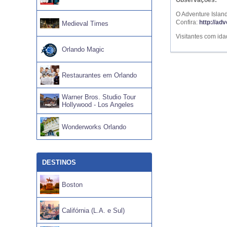
O Adventure Islan
Confira:
http://ad
Medieval Times
Visitantes com id
Orlando Magic
Restaurantes em Orlando
Warner Bros. Studio Tour
Hollywood - Los Angeles
Wonderworks Orlando
DESTINOS
Boston
Califórnia (L.A. e Sul)