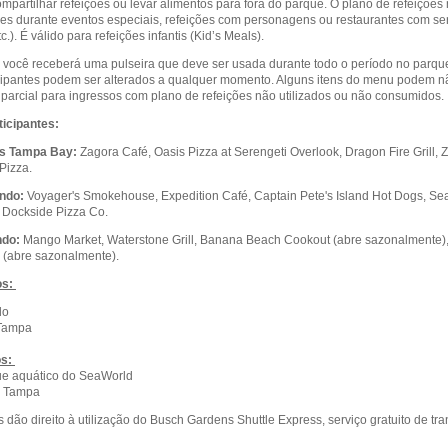
mpartilhar refeições ou levar alimentos para fora do parque. O plano de refeições 
ões durante eventos especiais, refeições com personagens ou restaurantes com servi
c.). É válido para refeições infantis (Kid’s Meals).
o, você receberá uma pulseira que deve ser usada durante todo o período no parqu
icipantes podem ser alterados a qualquer momento. Alguns itens do menu podem não
parcial para ingressos com plano de refeições não utilizados ou não consumidos.
icipantes:
s Tampa Bay:
Zagora Café, Oasis Pizza at Serengeti Overlook, Dragon Fire Grill, 
Pizza.
ndo:
Voyager's Smokehouse, Expedition Café, Captain Pete's Island Hot Dogs, Seafire
, Dockside Pizza Co.
ndo:
Mango Market, Waterstone Grill, Banana Beach Cookout (abre sazonalmente),
 (abre sazonalmente).
os:
do
Tampa
os:
ue aquático do SeaWorld
® Tampa
 dão direito à utilização do Busch Gardens Shuttle Express, serviço gratuito de tr