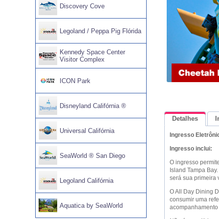
Discovery Cove
Legoland / Peppa Pig Flórida
Kennedy Space Center
Visitor Complex
ICON Park
Disneyland Califórnia ®
Detalhes
I
Universal Califórnia
Ingresso Eletrôni
Ingresso inclui:
SeaWorld ® San Diego
O ingresso permit
Island Tampa Bay.
será sua primeira 
Legoland Califórnia
O All Day Dining D
consumir uma refei
Aquatica by SeaWorld
acompanhamento O