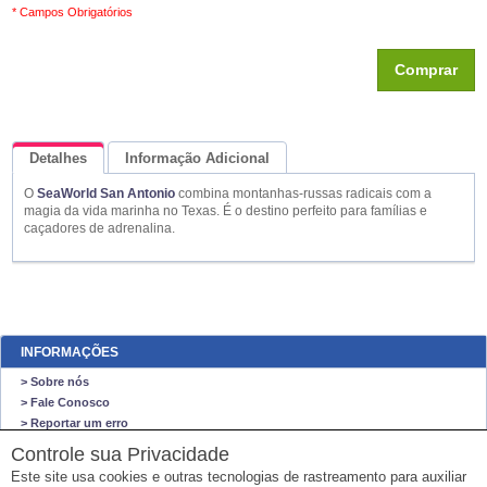
* Campos Obrigatórios
Comprar
Detalhes
Informação Adicional
O
SeaWorld San Antonio
combina montanhas-russas radicais com a
Queremos Saber Sua Opinião
magia da vida marinha no Texas. É o destino perfeito para famílias e
caçadores de adrenalina.
INFORMAÇÕES
> Sobre nós
> Fale Conosco
> Reportar um erro
> Mapa do site
Controle sua Privacidade
Este site usa cookies e outras tecnologias de rastreamento para auxiliar
O NEGO VIAJA STORE