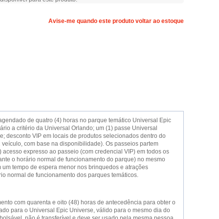
Avise-me quando este produto voltar ao estoque
é-agendado de quatro (4) horas no parque temático Universal Epic
ário a critério da Universal Orlando; um (1) passe Universal
e; desconto VIP em locais de produtos selecionados dentro do
1 veículo, com base na disponibilidade). Os passeios partem
) acesso expresso ao passeio (com credencial VIP) em todos os
urante o horário normal de funcionamento do parque) no mesmo
m um tempo de espera menor nos brinquedos e atrações
ário normal de funcionamento dos parques temáticos.
mento com quarenta e oito (48) horas de antecedência para obter o
rado para o Universal Epic Universe, válido para o mesmo dia do
bolsável, não é transferível e deve ser usado pela mesma pessoa