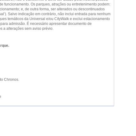
al de funcionamento. Os parques, atrações ou entretenimento podem:
uncionamento; e, de outra forma, ser alterados ou descontinuados
al’). Salvo indicação em contrário, não inclui entrada para nenhum
ues temáticos da Universal e/ou CityWalk e exclui estacionamento
s para admissão. É necessário apresentar documento de
os a alterações sem aviso prévio.
arque.
 do Chronos.
e