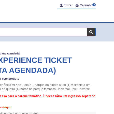
Entrar
Carrinho
0
data agendada)
 EXPERIENCE TICKET
ATA AGENDADA)
ar este produto
riência VIP de 1 dia e 1 parque dá direito a um (1) visitante a um
de quatro (4) horas no parque temático Universal Epic Universe.
resso para o parque temático. É necessário um ingresso separado
 estoque
isponível para este produto.