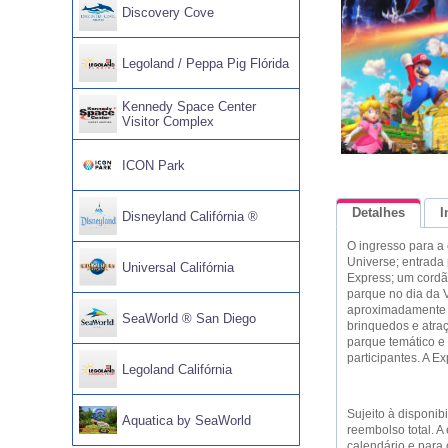
Discovery Cove
Legoland / Peppa Pig Flórida
Kennedy Space Center
Visitor Complex
ICON Park
Detalhes
I
Disneyland Califórnia ®
O ingresso para a 
Universe; entrada 
Universal Califórnia
Express; um cordã
parque no dia da V
aproximadamente 3
SeaWorld ® San Diego
brinquedos e atra
parque temático e
participantes. A E
Legoland Califórnia
Sujeito à disponib
Aquatica by SeaWorld
reembolso total. A
calendário e para