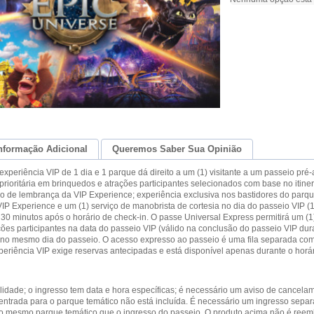
nformação Adicional
Queremos Saber Sua Opinião
experiência VIP de 1 dia e 1 parque dá direito a um (1) visitante a um passeio pr
prioritária em brinquedos e atrações participantes selecionados com base no itiner
o de lembrança da VIP Experience; experiência exclusiva nos bastidores do parqu
IP Experience e um (1) serviço de manobrista de cortesia no dia do passeio VIP (
0 minutos após o horário de check-in. O passe Universal Express permitirá um (1
ções participantes na data do passeio VIP (válido na conclusão do passeio VIP d
 no mesmo dia do passeio. O acesso expresso ao passeio é uma fila separada co
xperiência VIP exige reservas antecipadas e está disponível apenas durante o hor
ilidade; o ingresso tem data e hora específicas; é necessário um aviso de cancela
 entrada para o parque temático não está incluída. É necessário um ingresso sepa
 o mesmo parque temático que o ingresso do passeio. O produto acima não é reem