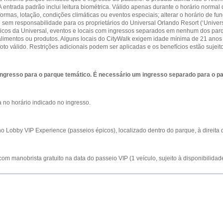
A entrada padrão inclui leitura biométrica. Válido apenas durante o horário norm
formas, lotação, condições climáticas ou eventos especiais; alterar o horário de f
 sem responsabilidade para os proprietários do Universal Orlando Resort (‘Univers
icos da Universal, eventos e locais com ingressos separados em nenhum dos parq
limentos ou produtos. Alguns locais do CityWalk exigem idade mínima de 21 ano
foto válido. Restrições adicionais podem ser aplicadas e os benefícios estão sujeit
ingresso para o parque temático. É necessário um ingresso separado para o p
 no horário indicado no ingresso.
no Lobby VIP Experience (passeios épicos), localizado dentro do parque, à direita
om manobrista gratuito na data do passeio VIP (1 veículo, sujeito à disponibilidad