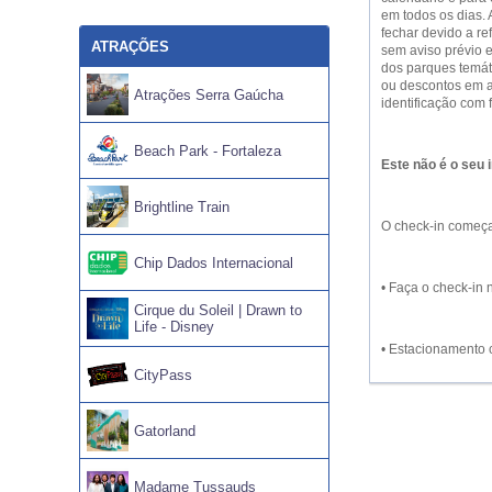
em todos os dias. 
fechar devido a re
ATRAÇÕES
sem aviso prévio e
dos parques temát
ou descontos em a
Atrações Serra Gaúcha
identificação com 
Beach Park - Fortaleza
Este não é o seu 
Brightline Train
O check-in começa
Chip Dados Internacional
• Faça o check-in 
Cirque du Soleil | Drawn to
Life - Disney
• Estacionamento c
CityPass
Gatorland
Madame Tussauds